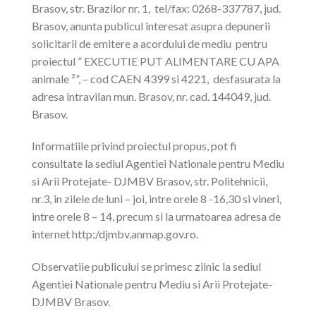
Brasov, str. Brazilor nr. 1, tel/fax: 0268-337787, jud.
Brasov, anunta publicul interesat asupra depunerii
solicitarii de emitere a acordului de mediu pentru
proiectul ” EXECUTIE PUT ALIMENTARE CU APA
animale ²”, – cod CAEN 4399 si 4221, desfasurata la
adresa intravilan mun. Brasov, nr. cad. 144049, jud.
Brasov.
Informatiile privind proiectul propus, pot fi
consultate la sediul Agentiei Nationale pentru Mediu
si Arii Protejate- DJMBV Brasov, str. Politehnicii,
nr.3, in zilele de luni – joi, intre orele 8 -16,30 si vineri,
intre orele 8 – 14, precum si la urmatoarea adresa de
internet http:/djmbv.anmap.gov.ro.
Observatiie publicului se primesc zilnic la sediul
Agentiei Nationale pentru Mediu si Arii Protejate-
DJMBV Brasov.