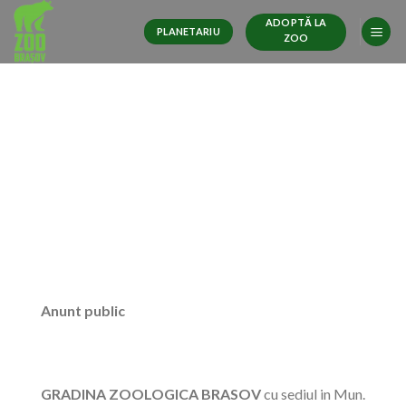
Skip
ADOPTĂ LA
to
PLANETARIU
ZOO
content
Anunt public
GRADINA ZOOLOGICA BRASOV
cu sediul in Mun.