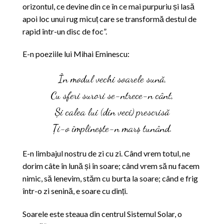
orizontul, ce devine din ce în ce mai purpuriu și lasă
apoi loc unui rug micuț care se transformă destul de
rapid într-un disc de foc”.
E-n poeziile lui Mihai Eminescu:
În modul vechi soarele sună,
Cu sferi surori se-ntrece-n cânt,
Și calea lui (din veci) prescrisă
Ți-o împlinește-n marș tunând.
E-n limbajul nostru de zi cu zi. Când vrem totul, ne
dorim câte în lună și în soare; când vrem să nu facem
nimic, să lenevim, stăm cu burta la soare; când e frig
într-o zi senină, e soare cu dinți.
Soarele este steaua din centrul Sistemul Solar, o