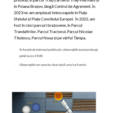
în Poiana Brașov, lângă Centrul de Agrement. În
2023 ne-am amplasat telescoapele în Piața
Sfatului și Piața Consiliului Europei. În 2022, am
fost în cinci parcuri brașovene, în Parcul
Trandafirilor, Parcul Tractorul, Parcul Nicolae
Titulescu, Parcul Noua și pe vârful Tâmpa.
În funcție de interesul publicului, observațiile se pot prelungi
până la ora 19:00;
Observațiile vor avea loc doar dacă cerul va fi senin.