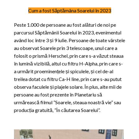
Cum a fost Săptămâna Soarelui în 2023
Peste 1.000 de persoane au fost alături de noi pe
parcursul Săptămânii Soarelui în 2023, evenimentul
având loc între 3 și 9 iulie. Persoane de toate vârstele
au observat Soarele prin 3 telescoape, unul care a
folosit o prismă Herschel, prin care s-a văzut steaua
în lumină vizibilă, altul cu filtru H-Alpha, prin care s-
a urmărit proeminențele și spiculele, și cel de-al
treilea dotat cu filtru Ca-H line, prin care s-au putut
observa faculele și plajele solare. În plus, alte mii de
persoane au fost prezente în Planetariu să
urmărească filmul ”Soarele, steaua noastră vie” sau
producția gratuită, ”În căutarea Soarelui”.