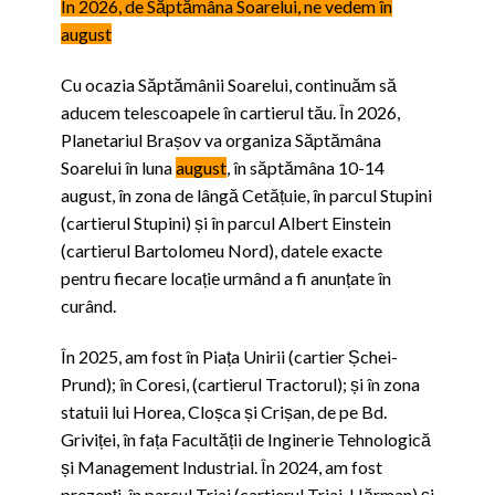
În 2026, de Săptămâna Soarelui, ne vedem în
august
Cu ocazia Săptămânii Soarelui, continuăm să
aducem telescoapele în cartierul tău. În 2026,
Planetariul Brașov va organiza Săptămâna
Soarelui în luna
august
, în săptămâna 10-14
august, în zona de lângă Cetățuie, în parcul Stupini
(cartierul Stupini) și în parcul Albert Einstein
(cartierul Bartolomeu Nord), datele exacte
pentru fiecare locație urmând a fi anunțate în
curând.
În 2025, am fost în Piața Unirii (cartier Șchei-
Prund); în Coresi, (cartierul Tractorul); și în zona
statuii lui Horea, Cloșca și Crișan, de pe Bd.
Griviței, în fața Facultății de Inginerie Tehnologică
și Management Industrial. În 2024, am fost
prezenți, în parcul Triaj (cartierul Triaj-Hărman) și