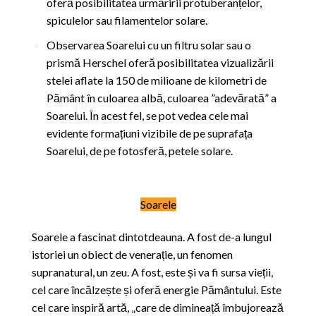
oferă posibilitatea urmăririi protuberanțelor,
spiculelor sau filamentelor solare.
Observarea Soarelui cu un filtru solar sau o
prismă Herschel oferă posibilitatea vizualizării
stelei aflate la 150 de milioane de kilometri de
Pământ în culoarea albă, culoarea ”adevărată” a
Soarelui. În acest fel, se pot vedea cele mai
evidente formațiuni vizibile de pe suprafața
Soarelui, de pe fotosferă, petele solare.
Soarele
Soarele a fascinat dintotdeauna. A fost de-a lungul
istoriei un obiect de venerație, un fenomen
supranatural, un zeu. A fost, este și va fi sursa vieții,
cel care încălzește și oferă energie Pământului. Este
cel care inspiră artă, „care de dimineață îmbujorează