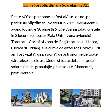
Cum a fost Săptămâna Soarelui în 2025
Peste 600 de persoane au fost alături de noi pe
parcursul Săptămânii Soarelui în 2025, evenimentul
având loc între 30 iunie și 6 iulie. Am instalat lunetele
în 3 locuri frumoase (Piața Unirii, zona avionului
Tractorul-Coresi și zona de lângă statuia lui Horea,
Cloșca și Crișan), așa cum e de altfel tot Brașovul, și
am fost vizitați de pasionați de astronomie de toate
vârstele, Soarele arătându-și toate detaliile, pete
solare, facule, granulație, plaje solare, filamente și
protuberanțe.