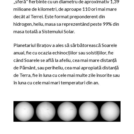
„sferă” fierbinte cu un diametru de aproximativ 1,39
milioane de kilometri, de aproape 110 ori mai mare
decât al Terrei. Este format preponderent din
hidrogen, heliu, masa sa reprezentând peste 99% din
masa totală a Sistemului Solar.
Planetariul Brașov a ales să sărbătorească Soarele
anual, fie cu ocazia echinocțiilor sau solstițiilor, fie
când Soarele se află la afeliu, cea mai mare distanță
de Pământ, sau periheliu, cea mai apropiată distanță
de Terra, fie în luna cu cele mai multe zile însorite sau
în luna cu cele mai mari temperaturi din an.