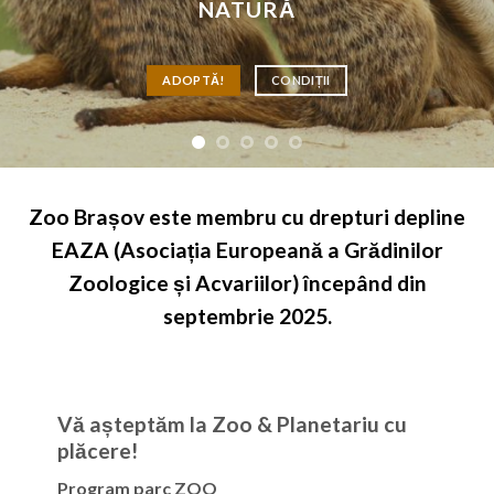
Vino în Lumea Animalelor
VEZI ANIMALE
CUMPĂRĂ BILET
Zoo Brașov este membru cu drepturi depline
EAZA (Asociația Europeană a Grădinilor
Zoologice și Acvariilor) începând din
septembrie 2025.
Vă așteptăm la Zoo & Planetariu cu
plăcere!
Program parc ZOO