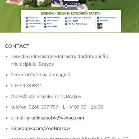
CONTACT
Direcția Administrare Infrastructură Publică a
Municipiului Brașov
Serviciul Grădina Zoologică
CIF 54789311
Adresă: str. Brazilor, nr. 1, Braşov
telefon: 0268 337 787 – L – V 08:00 – 16:00
e-mail:
gradinazoobv@yahoo.com
Facebook.com/ZooBrasov/
acces cu mijloace de transport public: liniile 17, 21 şi 35,