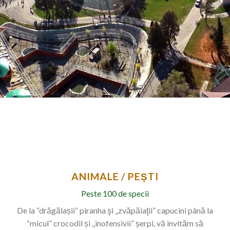
ANIMALE / PEȘTI
Peste 100 de specii
De la “drăgălașii” piranha şi „zvăpăiaţii” capucini până la
“micul” crocodil și „inofensivii” șerpi, vă invităm să