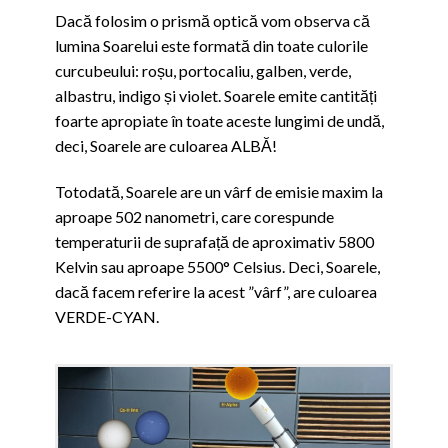
Dacă folosim o prismă optică vom observa că
lumina Soarelui este formată din toate culorile
curcubeului: roșu, portocaliu, galben, verde,
albastru, indigo și violet. Soarele emite cantități
foarte apropiate în toate aceste lungimi de undă,
deci, Soarele are culoarea ALBĂ!
Totodată, Soarele are un vârf de emisie maxim la
aproape 502 nanometri, care corespunde
temperaturii de suprafață de aproximativ 5800
Kelvin sau aproape 5500° Celsius. Deci, Soarele,
dacă facem referire la acest ”vârf”, are culoarea
VERDE-CYAN.