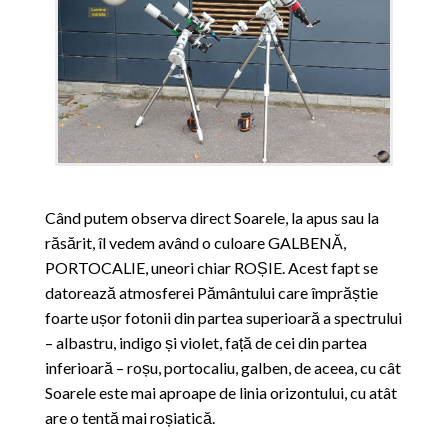
Când putem observa direct Soarele, la apus sau la
răsărit, îl vedem având o culoare GALBENĂ,
PORTOCALIE, uneori chiar ROȘIE. Acest fapt se
datorează atmosferei Pământului care împrăștie
foarte ușor fotonii din partea superioară a spectrului
– albastru, indigo și violet, față de cei din partea
inferioară – roșu, portocaliu, galben, de aceea, cu cât
Soarele este mai aproape de linia orizontului, cu atât
are o tentă mai roșiatică.