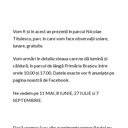
Vom fi și în acest an prezenți în parcul Nicolae
Titulescu, parc în care vom face observații solare,
lunare, gratuite.
Vom urmări în detaliu steaua care ne dă lumină și
căldură, în parcul de lângă Primăria Brașov, între
orele 10.00 și 17.00. Datele exacte vor fi anunțate pe
pagina noastră de Facebook.
Ne vedem pe 11 MAI, 8 IUNIE, 27 IULIE si 7
SEPTEMBRIE.
Dacă vremea (sau alte evenimente neprevăzute) nu