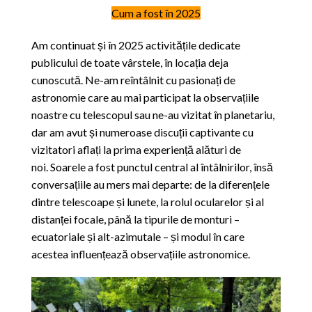
Cum a fost în 2025
Am continuat și în 2025 activitățile dedicate
publicului de toate vârstele, în locația deja
cunoscută. Ne-am reîntâlnit cu pasionați de
astronomie care au mai participat la observațiile
noastre cu telescopul sau ne-au vizitat în planetariu,
dar am avut și numeroase discuții captivante cu
vizitatori aflați la prima experiență alături de
noi.
Soarele a fost punctul central al întâlnirilor, însă
conversațiile au mers mai departe: de la diferențele
dintre telescoape și lunete, la rolul ocularelor și al
distanței focale, până la tipurile de monturi –
ecuatoriale și alt-azimutale – și modul în care
acestea influențează observațiile astronomice.