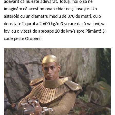
adevărit că nu este adevărat. Totuși, noi o să ne
imaginăm că acest bolovan chiar ne și lovește. Un
asteroid cu un diametru mediu de 370 de metri, cu o
densitate în jurul a 2.600 kg/m3 și care dacă va lovi, va
lovi cu o viteză de aproape 20 de km/s spre Pământ! Și
cade peste Otopeni!