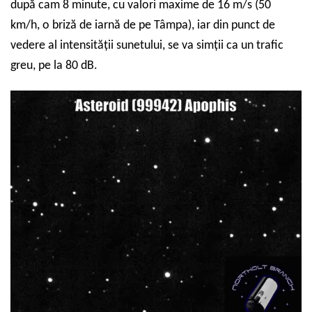
după cam 8 minute, cu valori maxime de 16 m/s (50
km/h, o briză de iarnă de pe Tâmpa), iar din punct de
vedere al intensității sunetului, se va simții ca un trafic
greu, pe la 80 dB.