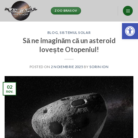
Skip
to
ZOO BRASOV
content
Deschide ba
BLOG
,
SISTEMUL SOLAR
Să ne imaginăm că un asteroid
lovește Otopeniul!
POSTED ON
2 NOIEMBRIE 2025
BY
SORIN ION
02
nov.