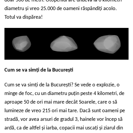
doar 500 de metri. Otopeniul are undeva la 6 kilometri
diametru și vreo 25.000 de oameni răspândiți acolo.
Totul va dispărea!
Cum se va simți de la București
Cum se va simți de la București?
Se vede
o explozie, o
minge de foc, cu un diametru puțin peste 4 kilometri, de
aproape 50 de ori mai mare decât Soarele,
care
o să
lumineze de vreo 215 ori mai tare.
Dacă sunt oameni
pe
stradă,
vor avea
arsuri de gradul 3, hainele
vor
încep să
ardă, ca de altfel și iarba, copacii mai uscați și ziarul din