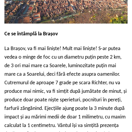
Ce se întâmplă la Brașov
La Brașov, va fi mai liniște! Mult mai liniște!
S-ar putea
vedea o minge de foc cu un diametru puțin peste 2 km,
de 3 ori mai mare ca Soarele, luminozitate puțin mai
mare ca a Soarelui, deci fără efecte asupra oamenilor.
Cutremurul de aproape 7 grade pe scara Richter, nu va
produce mai nimic, va fi simțit după jumătate de minut, și
produce doar poate niște sperieturi, pocnituri în pereți,
farfurii zăngănind. Ejecțiile ajung poate la 3 minute după
impact și au mărimi medii de doar 1 milimetru, cu maxim
calculat la 1 centimetru. Vântul își va simțită prezența