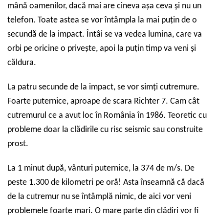
mână
oamenilor
, dacă mai are cineva așa ceva și nu un
telefon. Toate astea se
vor
întâmpl
a
la mai puțin de o
secundă de la impact. Întâi
se va vedea
lumina, care va
orbi
pe oricine o privește
, apoi la puțin timp v
a veni
și
căldura.
La patru secunde de la impact, s
e vor simți
cutremure.
Foarte puternic
e
, aproape de scara Richter 7. Cam cât
cutremurul ce a avut loc în România în 1986. Teoretic cu
probleme doar la clădirile cu risc seismic sau construite
prost.
La 1 minut după, vânturi puternice, la 374 de m/s. De
peste 1.300 de kilometri pe oră! Asta înseamnă că dacă
de la cutremur nu se întâmplă nimic, de aici
vor veni
probleme
le
foarte mari. O mare parte din clădiri vor fi