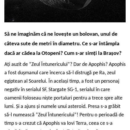
S
ă ne imaginăm că ne lovește un bolovan,
unul de
câteva sute de metri în diametru. Ce s-ar întâmpla
dacă ar cădea la Otopeni? Cum s-ar simți la Brașov?
Ați auzit de ”Zeul Întunericului”? Dar de Apophis? Apophis
a fost dușmanul care încerca să-l distrugă pe Ra, zeul
egiptean al Soarelui. În același timp, a fost un personaj
negativ în serialul SF, Stargate SG-1, serialul în care
oamenii foloseau niște portaluri pentru a trece spre alte
lumi. Și a ajuns și numele unui asteroid. Presa s-a grăbit
să-l numească ”Zeul Întunericului”! Pentru o perioadă de
timp s-a crezut că Apophis va lovi Terra, ceea ce s-a