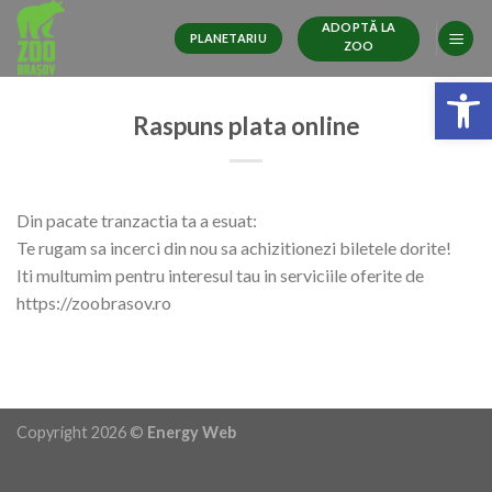
Skip
ADOPTĂ LA
to
PLANETARIU
ZOO
content
Deschide ba
Raspuns plata online
Din pacate tranzactia ta a esuat:
Te rugam sa incerci din nou sa achizitionezi biletele dorite!
Iti multumim pentru interesul tau in serviciile oferite de
https://zoobrasov.ro
Copyright 2026 ©
Energy Web