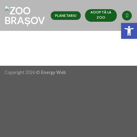
Skip
to
ADOPTĂ LA
PLANETARIU
ZOO
content
Deschide ba
Copyright 2026 ©
Energy Web