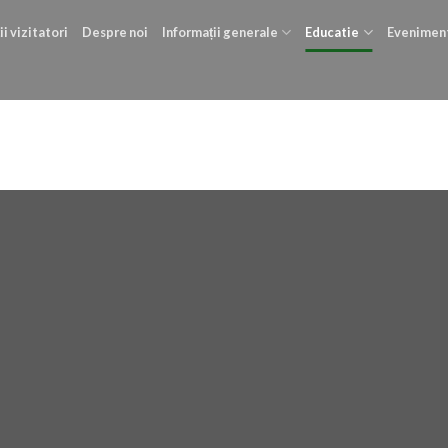
ii vizitatori
Despre noi
Informații generale
Educatie
Evenimen